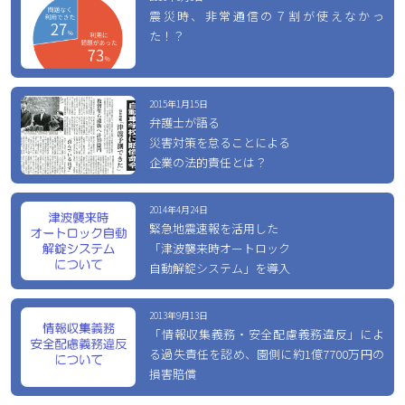
震災時、非常通信の７割が使えなかっ
た！？
2015年1月15日
弁護士が語る
災害対策を怠ることによる
企業の法的責任とは？
2014年4月24日
緊急地震速報を活用した
「津波襲来時オートロック
自動解錠システム」を導入
2013年9月13日
「情報収集義務・安全配慮義務違反」によ
る過失責任を認め、園側に約1億7700万円の
損害賠償