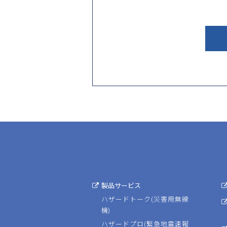
製品サービス
ハザードトーク(災害用無線
機)
ハザードプロ(緊急地震速報