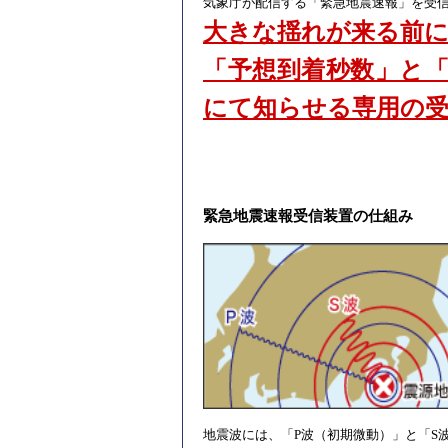
気象庁が配信する「緊急地震速報」を受
大きな揺れが来る前
「予想到着秒数」と
にて知らせる専用の受
緊急地震速報受信装置の仕組み
地震波には、「P波（初期微動）」と「S