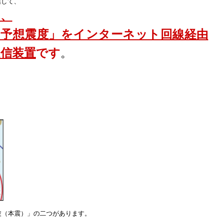
信して、
に、
「予想震度」をインターネット回線経由
信装
置
です
。
波（本震）」の二つがあります。