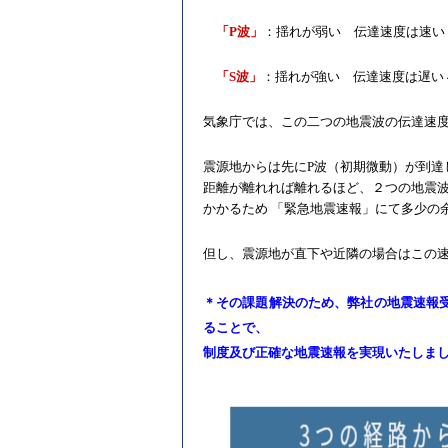
「P波」
：揺れが弱い 伝達速度は速い 7
「S波」
：揺れが強い 伝達速度は遅い 4
気象庁では、この二つの地震波の伝達速
震源地からは先にP波（初期微動）が到達
距離が離れれば離れるほど、２つの地震波
かかるため 「緊急地震速報」にて多少の
但し、震源地が直下や近隣の場合はこの
＊その課題解決のため、弊社の地震速報
ることで、
制度及び正確な地震速報を実現いたしま