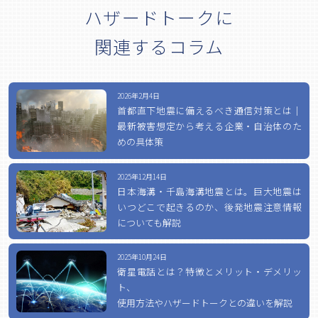
ハザードトークに
関連するコラム
2026年2月4日
首都直下地震に備えるべき通信対策とは｜
最新被害想定から考える企業・自治体のた
めの具体策
2025年12月14日
日本海溝・千島海溝地震とは。巨大地震は
いつどこで起きるのか、後発地震注意情報
についても解説
2025年10月24日
衛星電話とは？特徴とメリット・デメリッ
ト、
使用方法やハザードトークとの違いを解説