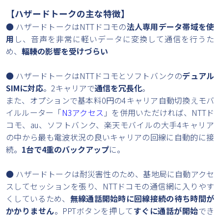
【ハザードトークの主な特徴】
● ハザードトークはNTTドコモの
法人専用データ帯域を使
用
し、音声を非常に軽いデータに変換して通信を行うた
め、
輻輳の影響を受けづらい
● ハザードトークはNTTドコモとソフトバンクの
デュアル
SIMに対応
。2キャリアで
通信を冗長化
。
また、オプションで基本料0円の4キャリア自動切換えモバ
イルルーター「
N3アクセス
」を併用いただければ、NTTド
コモ、au、ソフトバンク、楽天モバイルの大手4キャリア
の中から最も電波状況の良いキャリアの回線に自動的に接
続。
1台で4重のバックアップ
に。
● ハザードトークは耐災害性のため、基地局に自動アクセ
スしてセッションを張り、NTTドコモの通信網に入りやす
くしているため、
無線通話開始時に回線接続の待ち時間が
かかりません
。PPTボタンを押して
すぐに通話が開始
でき