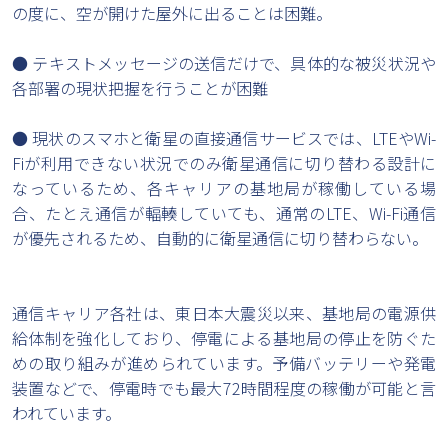
の度に、空が開けた屋外に出ることは困難。
● テキストメッセージの送信だけで、具体的な被災状況や
各部署の現状把握を行うことが困難
● 現状のスマホと衛星の直接通信サービスでは、LTEやWi-
Fiが利用できない状況でのみ衛星通信に切り替わる設計に
なっているため、各キャリアの基地局が稼働している場
合、たとえ通信が輻輳していても、通常のLTE、Wi-Fi通信
が優先されるため、自動的に衛星通信に切り替わらない。
通信キャリア各社は、東日本大震災以来、基地局の電源供
給体制を強化しており、停電による基地局の停止を防ぐた
めの取り組みが進められています。予備バッテリーや発電
装置などで、停電時でも最大72時間程度の稼働が可能と言
われています。