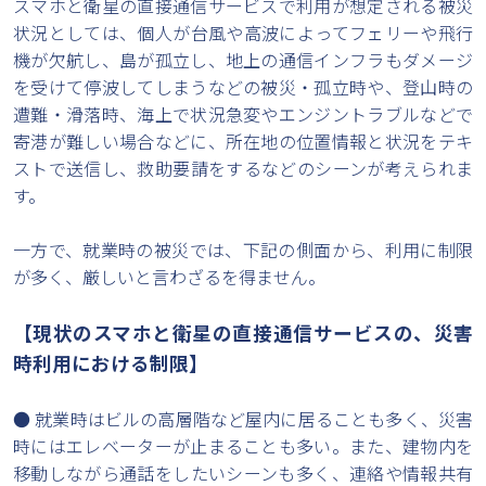
スマホと衛星の直接通信サービスで利用が想定される被災
状況としては、個人が台風や高波によってフェリーや飛行
機が欠航し、島が孤立し、地上の通信インフラもダメージ
を受けて停波してしまうなどの被災・孤立時や、登山時の
遭難・滑落時、海上で状況急変やエンジントラブルなどで
寄港が難しい場合などに、所在地の位置情報と状況をテキ
ストで送信し、救助要請をするなどのシーンが考えられま
す。
一方で、就業時の被災では、下記の側面から、利用に制限
が多く、厳しいと言わざるを得ません。
【現状のスマホと衛星の直接通信サービスの、災害
時利用における制限】
● 就業時はビルの高層階など屋内に居ることも多く、災害
時にはエレベーターが止まることも多い。また、建物内を
移動しながら通話をしたいシーンも多く、連絡や情報共有