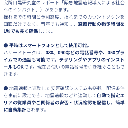
究所目黒研究室のレポート「緊急地震速報導入による社会
へのインパクト」）があります。
揺れまでの時間と予測震度、揺れまでのカウントダウンを
画面だけでなく、音声でも通知し、
避難行動の猶予時間を
1秒でも長く確保
します。
●
平時はスマートフォンとして使用可能。
ハザードトークは、
080、090などの電話番号や、050プラ
イムでの通話も可能
です。
テザリングやアプリのインスト
ールもOK
です。現在お使いの電話番号を引き継ぐこともで
きます。
● 地震速報と連動した安否確認システムも搭載。配信条件
を事前に設定でき、地震速報などと連動して
自動で指定エ
リアの従業員やご関係者の安否・状況確認を配信し、簡単
に自動集計
されます。