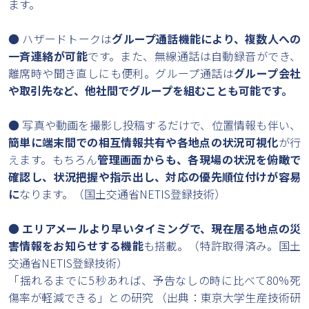
ます。
● ハザードトークは
グループ通話機能により、複数人への
一斉連絡が可能
です。また、無線通話は自動録音ができ、
離席時や聞き直しにも便利。グループ通話は
グループ会社
や取引先など、他社間でグループを組むことも可能です。
● 写真や動画を撮影し投稿するだけで、位置情報も伴い、
簡単に端末間での相互情報共有や各地点の状況可視化
が行
えます。もちろん
管理画面からも、各現場の状況を俯瞰で
確認し、状況把握や指示出し、対応の優先順位付けが容易
に
なります。（国土交通省NETIS登録技術）
●
エリアメールより早いタイミングで、現在居る地点の災
害情報をお知らせする機能
も搭載。（特許取得済み。国土
交通省NETIS登録技術）
「揺れるまでに5秒あれば、予告なしの時に比べて80%死
傷率が軽減できる」との研究 （出典：東京大学生産技術研