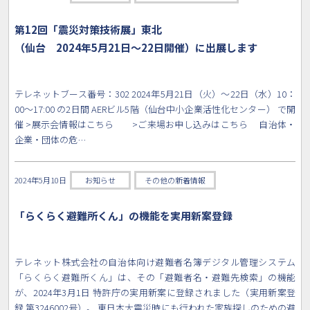
第12回「震災対策技術展」東北
（仙台 2024年5月21日〜22日開催）に出展します
テレネットブース番号：302 2024年5月21日（火）〜22日（水）10：
00〜17:00 の2日間 AERビル5階（仙台中小企業活性化センター） で開
催 >展示会情報はこちら >ご来場お申し込みはこちら 自治体・
企業・団体の危…
2024年5月10日
お知らせ
その他の新着情報
「らくらく避難所くん」の機能を実用新案登録
テレネット株式会社の自治体向け避難者名簿デジタル管理システム
「らくらく避難所くん」は、その「避難者名・避難先検索」の機能
が、2024年3月1日 特許庁の実用新案に登録されました（実用新案登
録 第3246002号）。 東日本大震災時にも行われた家族探しのための避