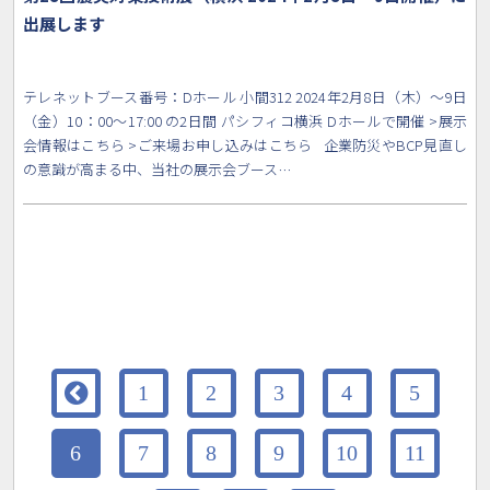
出展します
テレネットブース番号：Dホール 小間312 2024年2月8日（木）〜9日
（金）10：00〜17:00 の2日間 パシフィコ横浜 Dホールで開催 >展示
会情報はこちら >ご来場お申し込みはこちら 企業防災やBCP見直し
の意識が高まる中、当社の展示会ブース…

1
2
3
4
5
6
7
8
9
10
11