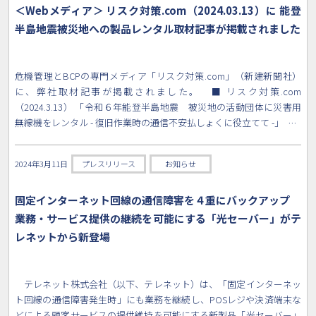
＜Webメディア＞ リスク対策.com（2024.03.13）に 能登
半島地震被災地への製品レンタル取材記事が掲載されました
危機管理とBCPの専門メディア「リスク対策.com」（新建新聞社）
に、弊社取材記事が掲載されました。 ■ リスク対策.com
（2024.3.13） 「令和６年能登半島地震 被災地の活動団体に災害用
無線機をレンタル - 復旧作業時の通信不安払しょくに役立てて -」 …
2024年3月11日
プレスリリース
お知らせ
固定インターネット回線の通信障害を４重にバックアップ
業務・サービス提供の継続を可能にする「光セーバー」がテ
レネットから新登場
テレネット株式会社（以下、テレネット）は、「固定インターネッ
ト回線の通信障害発生時」にも業務を継続し、POSレジや決済端末な
どによる顧客サービスの提供維持を可能にする新製品「光セーバー」