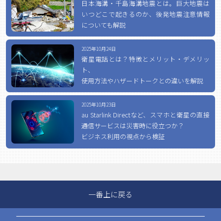
日本海溝・千島海溝地震とは。巨大地震は
いつどこで起きるのか、後発地震注意情報
についても解説
2025年10月24日
衛星電話とは？特徴とメリット・デメリッ
ト、
使用方法やハザードトークとの違いを解説
2025年10月23日
au Starlink Directなど、スマホと衛星の直接
通信サービスは災害時に役立つか？
ビジネス利用の視点から検証
一番上に戻る