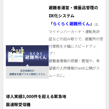
避難者運営・備蓄品管理の
DX化システム
「
らくらく避難所くん
」
は、
マイナンバーカード・運転免許
証などの
読み取りで、避難所の受
付業務を大幅にスピードアッ
プ！
避難者情報の把握・管理や、希
望者の入所情報の
web公開がス
ムーズに。
導入実績3,000件を超える緊急地
震速報受信機