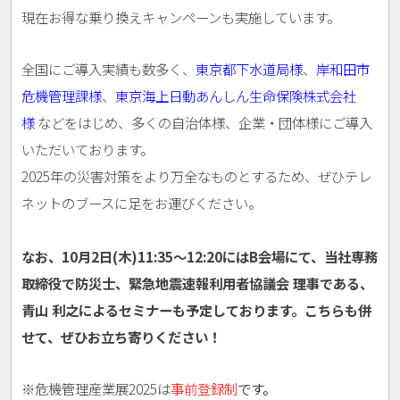
現在お得な乗り換えキャンペーンも実施しています。
全国にご導入実績も数多く、
東京都下水道局様
、
岸和田市
危機管理課様
、
東京海上日動あんしん生命保険株式会社
様
などをはじめ、多くの自治体様、企業・団体様にご導入
いただいております。
2025年の災害対策をより万全なものとするため、ぜひテレ
ネットのブースに足をお運びください。
なお、10月2日(木)11:35～12:20にはB会場にて、当社専務
取締役で防災士、緊急地震速報利用者協議会 理事である、
青山 利之によるセミナーも予定しております。こちらも併
せて、ぜひお立ち寄りください！
※危機管理産業展2025は
事前登録制
です。