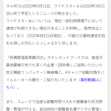
タルMCAは2029年5月31日、ワイドスターⅡは2028年3月31
日に終了予定というニュースが続きました。
ワイドスターⅢについては、現在一部利用環境下において
通信が利用できない場合があることが判明し、販売休止と
なっており（2025年8月15日現在）、代替の災害時通信手段
をお探しの方もいらっしゃるかと存じます。
「危機管理産業展2025」のテレネットブースでは、能登半
島地震被災地でも多くの企業・団体様にご活用いただいた
防災機能ワンパッケージ無線機と、4キャリア自動切換モバ
イルルーターの展示・ご紹介をいたします（
事例動画はこ
ちら
）。
また、スムーズで迅速な避難所受け入れや避難者の状況把
握・管理が行える、自治体向け避難者名簿デジタル管理シ