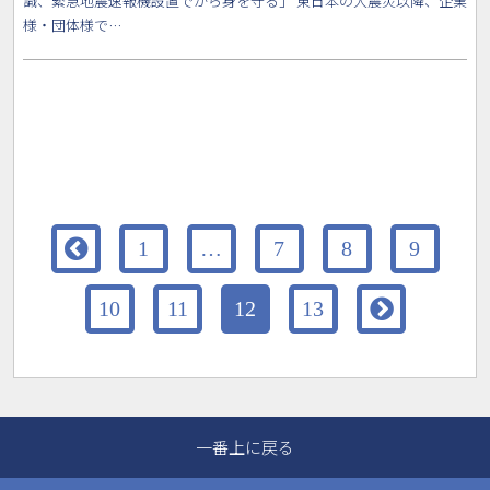
識、緊急地震速報機設置でから身を守る」 東日本の大震災以降、企業
様・団体様で…

1
…
7
8
9

10
11
12
13
一番上に戻る