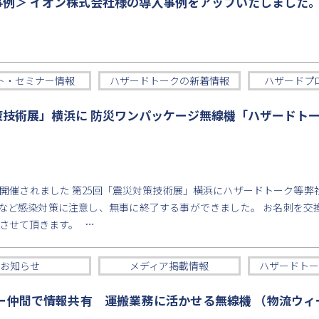
例＞ イオン株式会社様の導入事例をアップいたしました
ト・セミナー情報
ハザードトークの新着情報
ハザードプ
対策技術展」横浜に 防災ワンパッケージ無線機「ハザードト
浜で開催されました 第25回「震災対策技術展」横浜にハザードトーク等
など感染対策に注意し、無事に終了する事ができました。 お名刺を交
させて頂きます。 …
お知らせ
メディア掲載情報
ハザードトー
ー仲間で情報共有 運搬業務に活かせる無線機 （物流ウィー