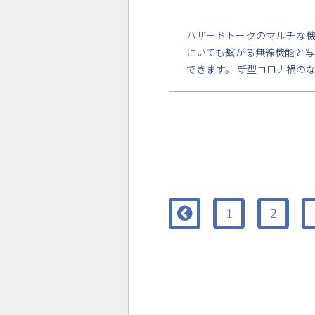
ハザードトークのマルチな機
にいても繋がる無線機能と
できます。 新型コロナ禍の

1
2