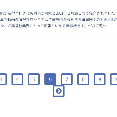
能が新型コロナにも対応が可能と2021年２月18日号で紹介されました
写真や動画の情報共有システムで施設内を移動する職員同士の対面会話
なか、介護福祉業界にとって朗報といえる無線機です。 ぜひご覧…
3
4
5
6
7
8
9
1
