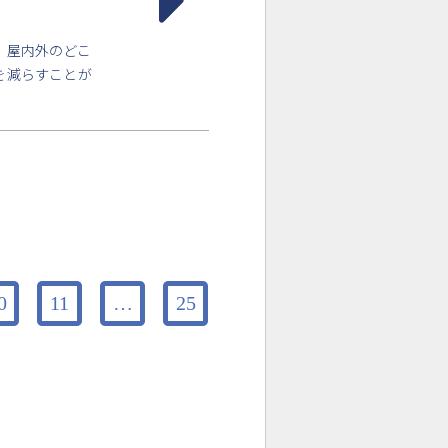
。屋内外のどこ
を減らすことが
0
11
…
25