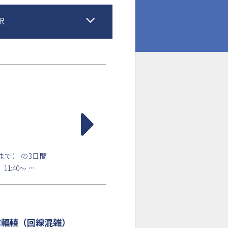
択
0まで） の3日間
:40～ …
信輻輳（回線混雑）