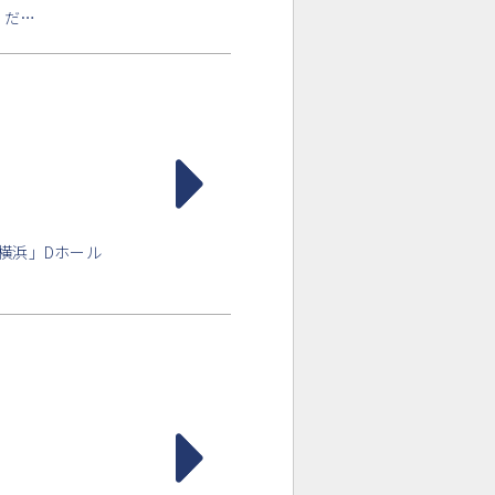
読くだ…
ィコ横浜」Dホール