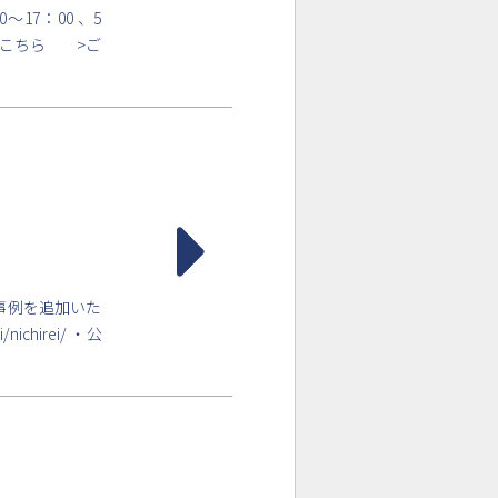
～17：00 、5
報はこちら >ご
事例を追加いた
ichirei/ ・公