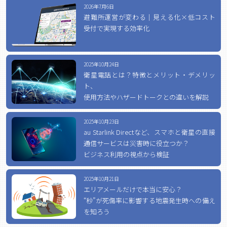
2026年7月6日
避難所運営が変わる｜見える化×低コスト
受付で実現する効率化
2025年10月24日
衛星電話とは？特徴とメリット・デメリッ
ト、
使用方法やハザードトークとの違いを解説
2025年10月23日
au Starlink Directなど、スマホと衛星の直接
通信サービスは災害時に役立つか？
ビジネス利用の視点から検証
2025年10月21日
エリアメールだけで本当に安心？
“秒”が死傷率に影響する地震発生時への備え
を知ろう