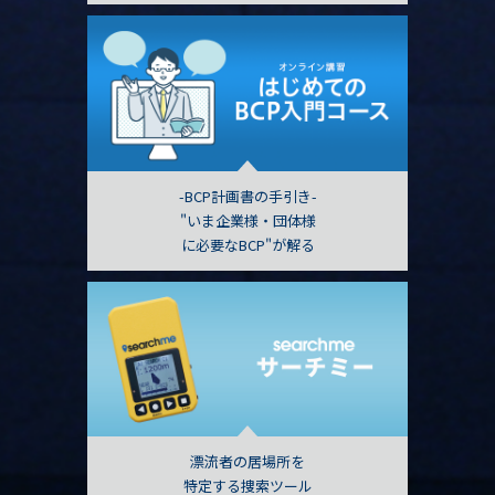
-BCP計画書の手引き-
"いま企業様・団体様
に必要なBCP"が解る
漂流者の居場所を
特定する捜索ツール